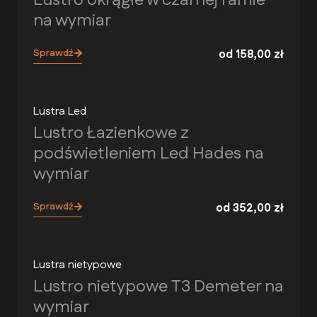
Lustro okrągłe w czarnej ramie
na wymiar
Sprawdź
od
158,00
zł
Lustra Led
Lustro Łazienkowe z
podświetleniem Led Hades na
wymiar
Sprawdź
od
352,00
zł
Lustra nietypowe
Lustro nietypowe T3 Demeter na
wymiar