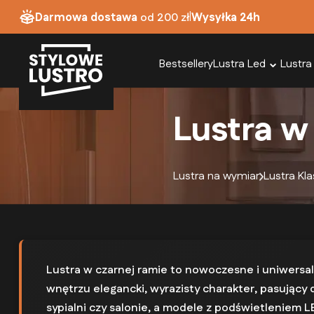
|
Darmowa dostawa
od 200 zł
Wysyłka 24h
Bestsellery
Lustra Led
Lustra
Lustra w
Lustra na wymiar
Lustra Kl
Lustra w czarnej ramie to nowoczesne i uniwersaln
wnętrzu elegancki, wyrazisty charakter, pasujący d
sypialni czy salonie, a modele z podświetleniem