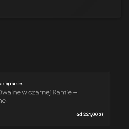
arnej ramie
Owalne w czarnej Ramie –
ne
od
221,00
zł