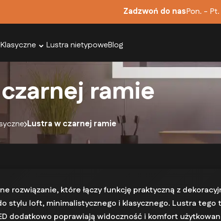
Zadzwoń do nas
Pon. - Pt.
 Klasyczne
Lustra nietypowe
Blog
 czarnej ramie
asyczne
Lustra w czarnej ramie
e rozwiązanie, które łączy funkcję praktyczną z dekoracyjn
o stylu loft, minimalistycznego i klasycznego. Lustra tego
 LED dodatkowo poprawiają widoczność i komfort użytkowan