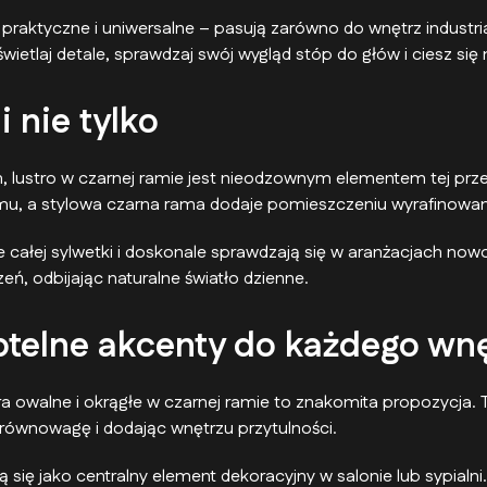
praktyczne i uniwersalne – pasują zarówno do wnętrz industrial
etlaj detale, sprawdzaj swój wygląd stóp do głów i ciesz się
i nie tylko
, lustro w czarnej ramie jest nieodzownym elementem tej prze
domu, a stylowa czarna rama dodaje pomieszczeniu wyrafinowa
e całej sylwetki i doskonale sprawdzają się w aranżacjach no
ń, odbijając naturalne światło dzienne.
ubtelne akcenty do każdego wn
ustra owalne i okrągłe w czarnej ramie to znakomita propozycj
równowagę i dodając wnętrzu przytulności.
 się jako centralny element dekoracyjny w salonie lub sypialni.