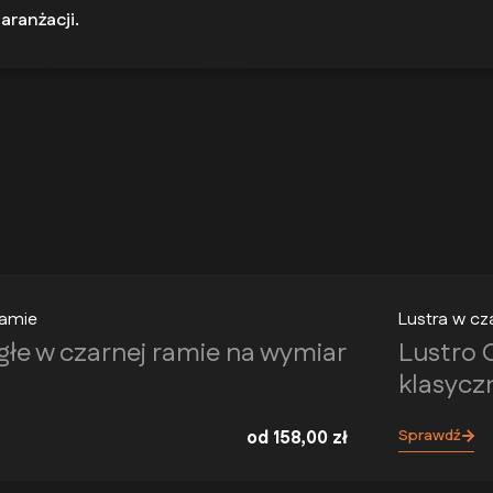
aranżacji.
ramie
Lustra w cz
głe w czarnej ramie na wymiar
Lustro 
klasycz
Sprawdź
od
158,00
zł