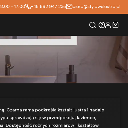
 8:00 - 17:00
+48 692 947 235
biuro@stylowelustro.pl
ą. Czarna rama podkreśla kształt lustra i nadaje
 typu sprawdzają się w przedpokoju, łazience,
ia. Dostępność różnych rozmiarów i kształtów