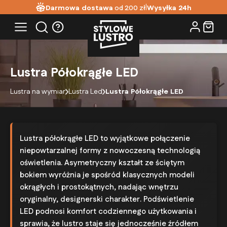
|
Darmowa dostawa
od 200 zł
Wysyłka 24h
Lustra Półokrągłe LED
Lustra na wymiar
Lustra Led
Lustra Półokrągłe LED
Lustra półokrągłe LED to wyjątkowe połączenie
niepowtarzalnej formy z nowoczesną technologią
oświetlenia. Asymetryczny kształt ze ściętym
bokiem wyróżnia je spośród klasycznych modeli
okrągłych i prostokątnych, nadając wnętrzu
oryginalny, designerski charakter. Podświetlenie
LED podnosi komfort codziennego użytkowania i
sprawia, że lustro staje się jednocześnie źródłem