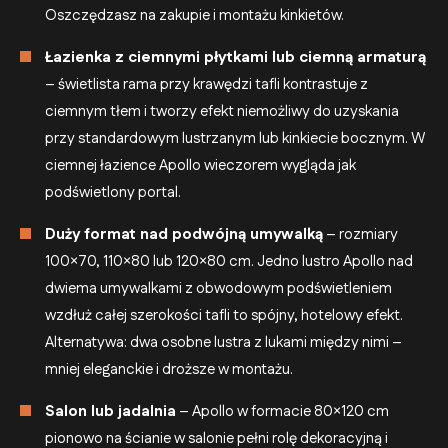
Oszczędzasz na zakupie i montażu kinkietów.
Łazienka z ciemnymi płytkami lub ciemną armaturą
– świetlista rama przy krawędzi tafli kontrastuje z
ciemnym tłem i tworzy efekt niemożliwy do uzyskania
przy standardowym lustrzanym lub kinkiecie bocznym. W
ciemnej łazience Apollo wieczorem wygląda jak
podświetlony portal.
Duży format nad podwójną umywalką
– rozmiary
100×70, 110×80 lub 120×80 cm. Jedno lustro Apollo nad
dwiema umywalkami z obwodowym podświetleniem
wzdłuż całej szerokości tafli to spójny, hotelowy efekt.
Alternatywa: dwa osobne lustra z lukami między nimi –
mniej eleganckie i droższe w montażu.
Salon lub jadalnia
– Apollo w formacie 80×120 cm
pionowo na ścianie w salonie pełni rolę dekoracyjną i