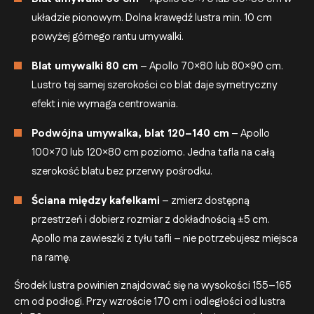
układzie pionowym. Dolna krawędź lustra min. 10 cm
powyżej górnego rantu umywalki.
Blat umywalki 80 cm
– Apollo 70×80 lub 80×90 cm.
Lustro tej samej szerokości co blat daje symetryczny
efekt i nie wymaga centrowania.
Podwójna umywalka, blat 120–140 cm
– Apollo
100×70 lub 120×80 cm poziomo. Jedna tafla na całą
szerokość blatu bez przerwy pośrodku.
Ściana między kafelkami
– zmierz dostępną
przestrzeń i dobierz rozmiar z dokładnością ±5 cm.
Apollo ma zawieszki z tyłu tafli – nie potrzebujesz miejsca
na ramę.
Środek lustra powinien znajdować się na wysokości 155–165
cm od podłogi. Przy wzroście 170 cm i odległości od lustra