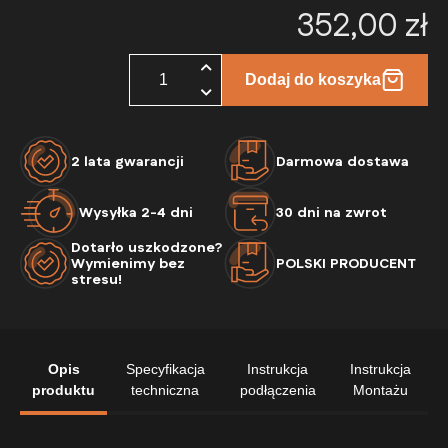
352,00
zł
ilość
Dodaj do koszyka
Lustro
Łazienkowe
z
podświetleniem
2 lata gwarancji
Darmowa dostawa
Led
Apollo
na
Wysyłka 2-4 dni
30 dni na zwrot
wymiar
Dotarło uszkodzone?
Wymienimy bez
POLSKI PRODUCENT
stresu!
Opis
Specyfikacja
Instrukcja
Instrukcja
produktu
techniczna
podłączenia
Montażu