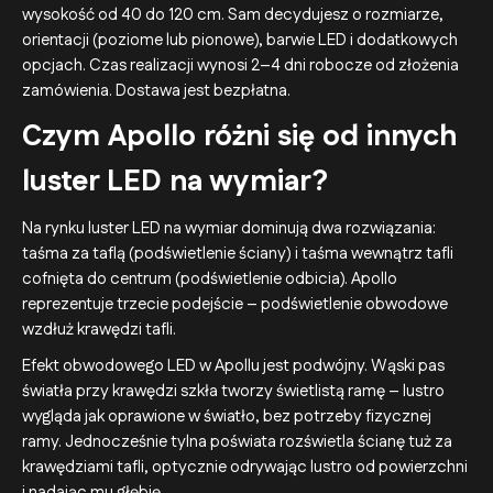
wysokość od 40 do 120 cm. Sam decydujesz o rozmiarze,
orientacji (poziome lub pionowe), barwie LED i dodatkowych
opcjach. Czas realizacji wynosi 2–4 dni robocze od złożenia
zamówienia. Dostawa jest bezpłatna.
Czym Apollo różni się od innych
luster LED na wymiar?
Na rynku luster LED na wymiar dominują dwa rozwiązania:
taśma za taflą (podświetlenie ściany) i taśma wewnątrz tafli
cofnięta do centrum (podświetlenie odbicia). Apollo
reprezentuje trzecie podejście – podświetlenie obwodowe
wzdłuż krawędzi tafli.
Efekt obwodowego LED w Apollu jest podwójny. Wąski pas
światła przy krawędzi szkła tworzy świetlistą ramę – lustro
wygląda jak oprawione w światło, bez potrzeby fizycznej
ramy. Jednocześnie tylna poświata rozświetla ścianę tuż za
krawędziami tafli, optycznie odrywając lustro od powierzchni
i nadając mu głębię.