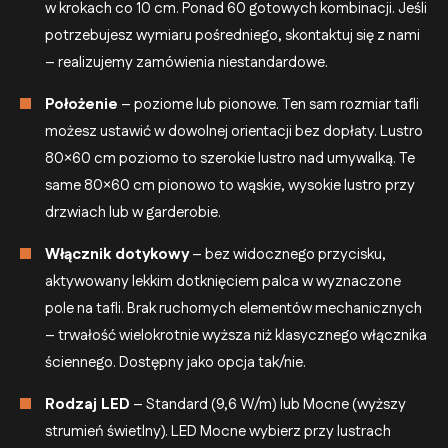
w krokach co 10 cm. Ponad 60 gotowych kombinacji. Jeśli
potrzebujesz wymiaru pośredniego, skontaktuj się z nami
– realizujemy zamówienia niestandardowe.
Położenie
– poziome lub pionowe. Ten sam rozmiar tafli
możesz ustawić w dowolnej orientacji bez dopłaty. Lustro
80×60 cm poziomo to szerokie lustro nad umywalką. Te
same 80×60 cm pionowo to wąskie, wysokie lustro przy
drzwiach lub w garderobie.
Włącznik dotykowy
– bez widocznego przycisku,
aktywowany lekkim dotknięciem palca w wyznaczone
pole na tafli. Brak ruchomych elementów mechanicznych
– trwałość wielokrotnie wyższa niż klasycznego włącznika
ściennego. Dostępny jako opcja tak/nie.
Rodzaj LED
– Standard (9,6 W/m) lub Mocne (wyższy
strumień świetlny). LED Mocne wybierz przy lustrach