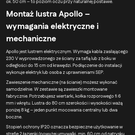
ok. 50 cm – to poziom oczu przy naturalnej postawie.
Montaż lustra Apollo –
wymagania elektryczne i
mechaniczne
Apollo jest lustrem elektrycznym. Wymaga kabla zasilającego
230 V wyprowadzonego ze ściany za taflą lub z boku w
odległości do 15 cm od krawędzi. Podłączenie do instalacji
wykonuje elektryk lub osoba z uprawnieniami SEP.
Zawieszenie mechaniczne (na ścianie) możesz wykonać
samodzielnie. W zestawie są zawieszki montowane
fabrycznie. Potrzebujesz wiertarki, kołka rozporowego fi 6
mm i wkrętu. Lustra do 80 cm szerokości i wysokości ważą
poniżej 8 kg – jeden punkt mocowania centralny lub dwa
boczne.
Stopień ochrony IP20 oznacza bezpieczne użytkowanie w
strefie 2 łazienki (powyżej umywalki, min. 60 cm od natrysku