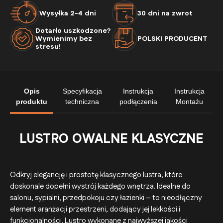
Wysyłka 2-4 dni
30 dni na zwrot
Dotarło uszkodzone?
Wymienimy bez
POLSKI PRODUCENT
stresu!
Opis
Specyfikacja
Instrukcja
Instrukcja
produktu
techniczna
podłączenia
Montażu
LUSTRO OWALNE KLASYCZNE
Odkryj elegancję i prostotę klasycznego lustra, które
doskonale dopełni wystrój każdego wnętrza. Idealne do
salonu, sypialni, przedpokoju czy łazienki – to nieodłączny
element aranżacji przestrzeni, dodający jej lekkości i
funkcjonalności. Lustro wykonane z najwyższej jakości