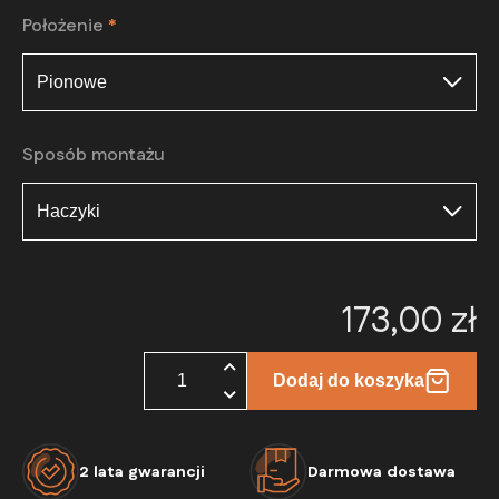
Położenie
*
Sposób montażu
173,00
zł
ilość
Dodaj do koszyka
Lustro
Owalne
klasyczne
na
2 lata gwarancji
Darmowa dostawa
wymiar