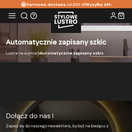
|
Darmowa dostawa
od 200 zł
Wysyłka 24h
Automatycznie zapisany szkic
Lustra na wymiar
Automatycznie zapisany szkic
Dołącz do nas !
Zapisz się do naszego newslettera, by być na bieżąco
z