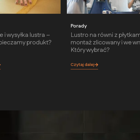
Porady
 i wysyłka lustra –
Lustro na równi z płytkam
zpieczamy produkt?
montaż zlicowany i we w
Który wybrać?
Czytaj dalej