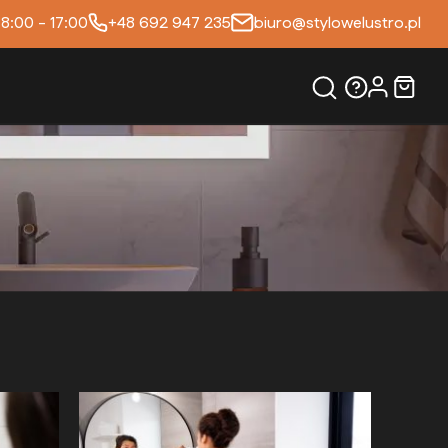
 8:00 - 17:00
+48 692 947 235
biuro@stylowelustro.pl