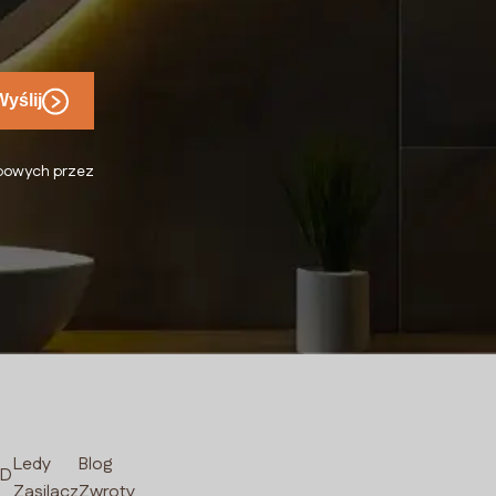
Wyślij
bowych przez
Ledy
Blog
ED
Zasilacz
Zwroty