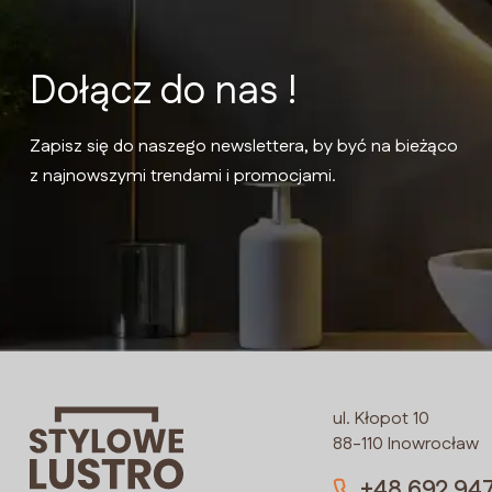
Dołącz do nas !
Zapisz się do naszego newslettera, by być na bieżąco
z najnowszymi trendami i promocjami.
ul. Kłopot 10
88-110 Inowrocław
+48 692 94