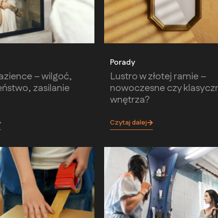
Porady
łazience – wilgoć,
Lustro w złotej ramie –
ństwo, zasilanie
nowoczesne czy klasycz
wnętrza?
Czytaj dalej