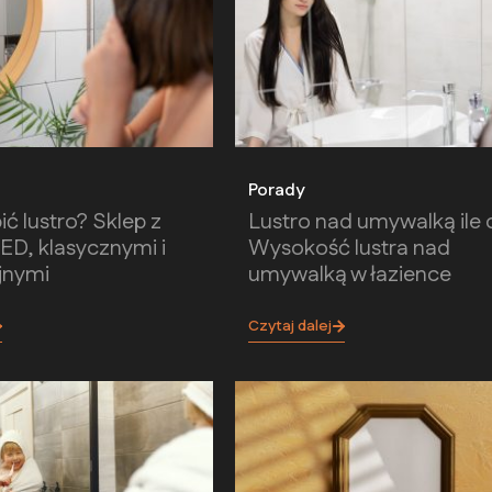
Porady
ć lustro? Sklep z
Lustro nad umywalką ile
LED, klasycznymi i
Wysokość lustra nad
jnymi
umywalką w łazience
Czytaj dalej