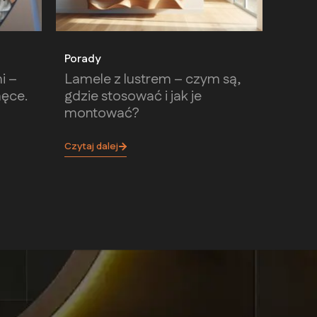
Porady
i –
Lamele z lustrem – czym są,
nęce.
gdzie stosować i jak je
montować?
Czytaj dalej