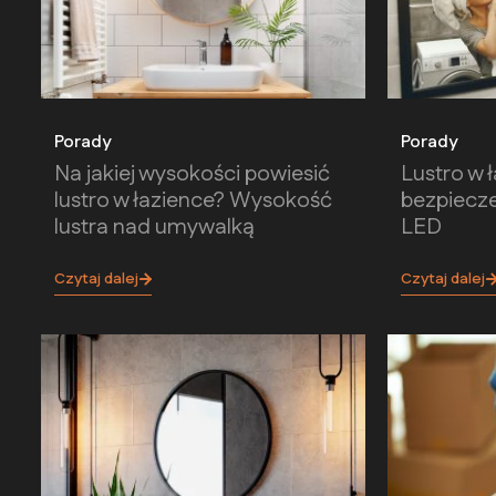
Porady
Porady
Na jakiej wysokości powiesić
Lustro w 
lustro w łazience? Wysokość
bezpiecze
lustra nad umywalką
LED
Czytaj dalej
Czytaj dalej