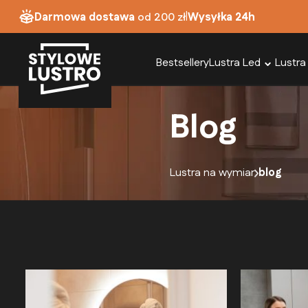
|
Darmowa dostawa
od 200 zł
Wysyłka 24h
Bestsellery
Lustra Led
Lustra
Blog
Lustra na wymiar
blog