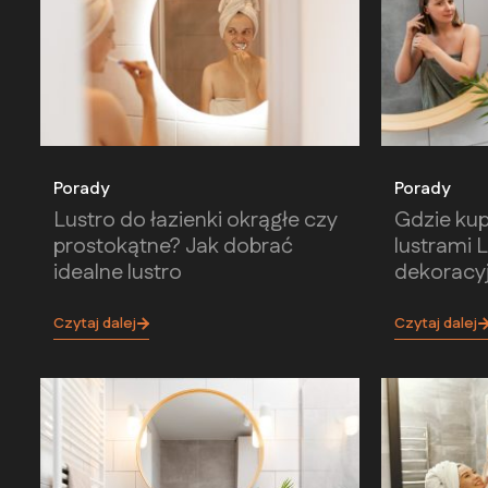
Porady
Porady
Lustro do łazienki okrągłe czy
Gdzie kupi
prostokątne? Jak dobrać
lustrami 
idealne lustro
dekoracy
Czytaj dalej
Czytaj dalej